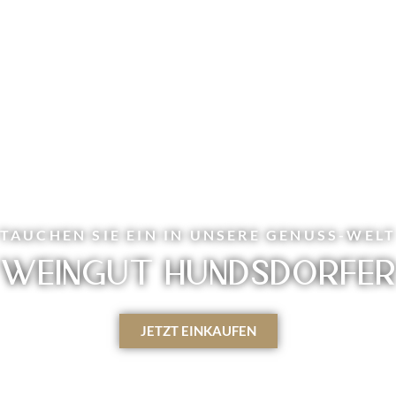
TAUCHEN SIE EIN IN UNSERE GENUSS-WEL
WEINGUT HUNDSDORFER
JETZT EINKAUFEN