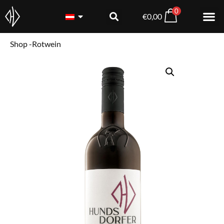
0
€
0,00
Shop -
Rotwein
Zweigelt Traubenteilung
€
11,00