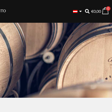
0
€
0,00
nto