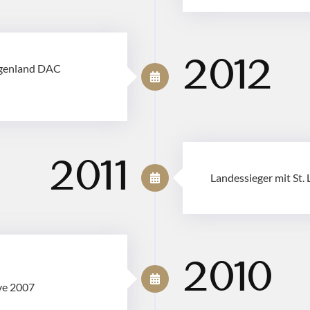
2012
urgenland DAC
2011
Landessieger mit St.
2010
ve 2007