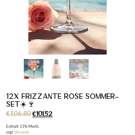
12x Frizzante Rosé Sommer-
Set☀️🍷
€
106,80
€
101,52
Enthält 13% MwSt.
zzgl.
Versand