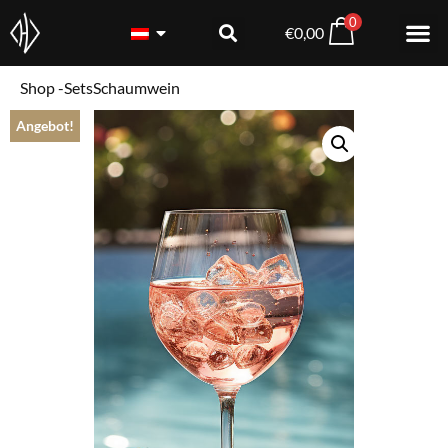
0
€
0,00
Shop -
Sets
Schaumwein
Angebot!
Syrah Reserve 2021
€
17,30