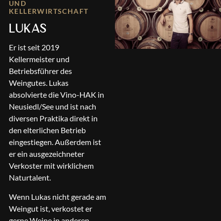
UND
KELLERWIRTSCHAFT
LUKAS
Er ist seit 2019
Kellermeister und
Betriebsführer des
Weingutes. Lukas
absolvierte die Vino-HAK in
Neusiedl/See und ist nach
diversen Praktika direkt in
den elterlichen Betrieb
eingestiegen. Außerdem ist
er ein ausgezeichneter
Verkoster mit wirklichem
Naturtalent.
Wenn Lukas nicht gerade am
Weingut ist, verkostet er
gerne Weine in anderen