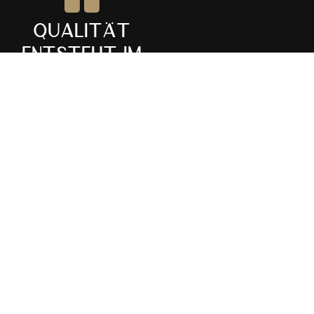
Qualität
entsteht im
Weingarten,
im Keller
wird das
Produkt nur
verfeinert
und
vollendet.
DIE STARKE FRAU IM
HINTERGRUND
ELISABETH