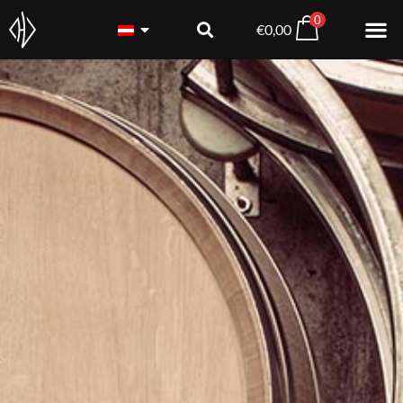
0
€
0,00
12x Frizzante Rosé Som
€
101,52