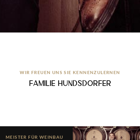
WIR FREUEN UNS SIE KENNENZULERNEN
FAMILIE HUNDSDORFER
MEISTER FÜR WEINBAU